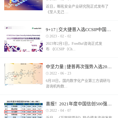
近日，嘶吼安全产业研究院正式发布了
《至人无己 ...
正复为奇：网络安全服务市场洞察报告》
9+17 | 交大捷普入选CCSIP中国网络安全行业全景册（第五版）多项细分领域！
（以下简称《报告》）。嘶吼安全产业研
2023
-
02
-
02
究院认为，我国网络安全服务具体可包含
2023年2月1日，FreeBuf咨询正式发
六部分，即安全运营、安全集成、安全实
布 《CCSIP（Ch...
战、安全培训、安全咨询和安全保险。其
中捷普成功入围“网络安全服务产业需求行
为全景图谱”安全集成领域，这充分体现了
ina Cyber Security Panorama）2022 中国网
中坚力量 | 捷普再次强势入选2022中国网络安全企业全国100强！
市场对捷普安全服务实力的高度认可。根
络安全行业全景册（第五版）》。捷普此
据嘶吼安全产业研究院自主调研的解决网
2022
-
06
-
23
次入选9大类，17项细分领域，分别是：
络安全集成需求数据显示：只有17%的参
6月18日，国内数字化产业第三方调研与
“主机防病毒”、“上网行为管理”、“抗
与调研的企业可以提供此类需求的服务。
咨询机构数...
DDOS”、“SD-WAN”、“云WAF”、“网页防
捷普安全集成服务不仅拥有多个省级信创
篡改”、“堡垒机”、“网络准入”、“防火
安全集成项目实践经验，同时还拥有众多
墙/NGFW”、“网络隔离/网闸”、“数据库安
行业信息安全集成案例，能够有效实现网
世咨询正式发布《2022年中国数字安全百
喜报！2021年度中国信创500强榜单发布，捷普强势入围！
全”、“NTA/NDR”、“SOC”、“SIEM”、“风
络安全需求。同时，捷普具备从业多年的
强报告》（以下简称百强报告）。百强报
险及脆弱性管理”、“工业防火墙”和“工业
2022
-
04
-
07
信息安全专业人才，具备专业的安全技术
告调研了国内700余家经营网络安全业务
网络隔离系统/网闸”。捷普作为国内领先
服务团队，拥有CISSP、CCIE等资质，对
近日，《互联网周刊》联合德本咨询发布