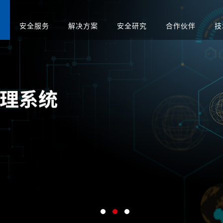
品
安全服务
解决方案
安全研究
合作伙伴
技
升级
应急演练服务
人才招聘
医疗
售后服务
渗透测试服务
智慧矿山
安全运营服务
运营商
红蓝对抗服务
金融
合规咨询服务
安全培训服务
社会招聘
集中管理系
日志审计平台
网络脆弱性智能评估
配置核查
校园招聘
系统
向/视频网闸
入侵防御系统
病毒威胁防护系统
抗拒绝服
预警系统
信息审计
用防火墙
网页防篡改
服务器群组防护系统
WEB漏
与审计系统
电子文档打印与刻录
存储介质消除系统
审计系统
安全综合靶