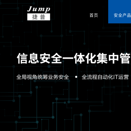
首页
安全产
基础安全
信创集成服务
安全公告
渠道政策
捷普安全学院
公司介绍
政府
网站安全监测
安全团队
渠道体系
新闻中心
教育
产品生命周期公告
重保安全保障
电力能源
联系我们
软件
运营安全
驻场运维服务
定期巡检服务
等级保护服务
安全通报
创新团队
公司新闻
集团总部
安全态势分析与协同
安全态势分析与管理
信息安全
威胁预警
创新实力
签约新闻
分支机构
指挥平台
平台
统
边界安全
防火墙
SD-WAN
双向/单
安全检测
入侵检测系统
高级威胁监测系统
病毒威胁
应用安全
上网行为审计系统
应用交付系统
WEB应
端点安全
终端威胁防御（防病
网络安全准入系统
主机监控
毒）系统
安全教育
网络空间安全教学培
网络空间安全对抗竞
网络空间