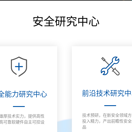
安全研究中心
数据安全管理平台
数据库加密与访问
数据泄密防护系统
数据
控制系统
工控网络监测审计
工控主机安全卫士
工控安全评估系统
工控
系统
系统
具
工业态势感知平台
USB安全保护装置
车载防火墙
能耗
备
云 IPS/IDS
云堡垒机
云日志审计
云数
前沿技术研究中
全能力研究中心
IDS（信创版）
WEB应用防火墙系
安全运维管理系统
数据
统（信创版）
（信创版）
（信
集
主机监控与审计系
打印刻录安全监控
服务器审计系统
主机
技术预研，在新安全领域方
雄厚技术实力，提供高性
统（信创版）
与审计系统（信创
（信创版）
（信
投入精力，产出前瞻性安全
高可靠软硬件自主可控设
版）
品