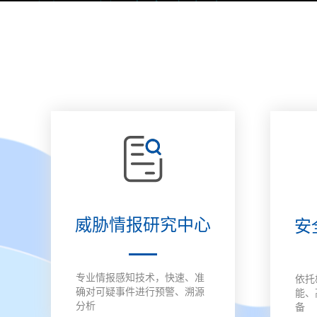
训系统
赛系统
场系统
数据安全
安全运维管理系统
数据库审计与风险
数据库防火墙
控制系统
工业互联网安全
工控防火墙
工控网闸
工控入侵检测
工业安全教育试验
工控安全集中管理
工业等保检查工
箱
系统
箱
云安全
云安全资源池
微隔离云安全系统
云 WAF
信创安全
威胁情报研究中心
安
防火墙（信创版）
VPN系统（信创
IPS（信创版）
版）
网络安全准入系统
日志审计系统（信
信息安全一体化
专业情报感知技术，快速、准
依托
（信创版）
创版）
中管理系统 （信
确对可疑事件进行预警、溯源
创版）
能、
分析
备
国密安全