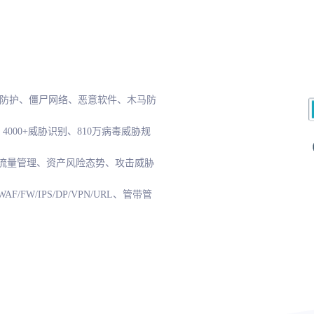
击防护、僵尸网络、恶意软件、木马防
4000+威胁识别、810万病毒威胁规
流量管理、资产风险态势、攻击威胁
W/IPS/DP/VPN/URL、管带管