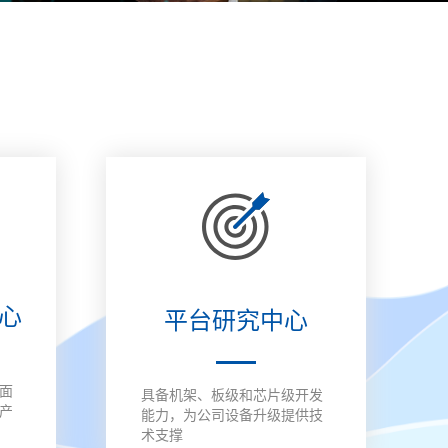
脱敏系统
数据库漏扫
医疗防统方系统
安全运维管理
工控日志收集与分
工业互联网边缘准
析系统
入网关
在线监测端设
据库审计
云杀毒
云漏扫
心
平台研究中心
库审计系统
网络综合审计系统
网络脆弱性评估系
创版）
（信创版）
统（信创版）
文件监测系统
终端安全登录系统
存储介质消除系统
面
具备机架、板级和芯片级开发
创版）
（信创版）
（信创版）
产
能力，为公司设备升级提供技
术支撑