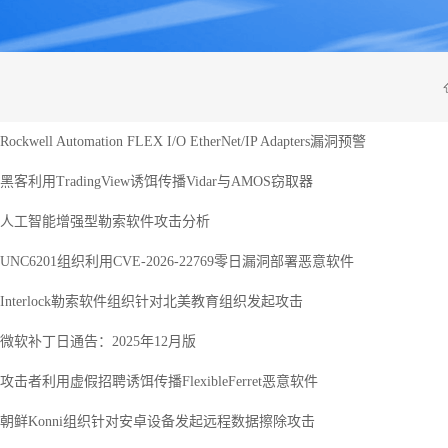
数据安全管理平台
数据库加密与访问
数据泄密防护系统
数据
控制系统
Rockwell Automation FLEX I/O EtherNet/IP Adapters漏洞预警
工控网络监测审计
工控主机安全卫士
工控安全评估系统
工控
系统
系统
黑客利用TradingView诱饵传播Vidar与AMOS窃取器
具
工业态势感知平台
USB安全保护装置
车载防火墙
能耗
备
人工智能增强型勒索软件攻击分析
UNC6201组织利用CVE-2026-22769零日漏洞部署恶意软件
云 IPS/IDS
云堡垒机
云日志审计
云数
Interlock勒索软件组织针对北美教育组织发起攻击
微软补丁日通告：2025年12月版
IDS（信创版）
WEB应用防火墙系
安全运维管理系统
数据
统（信创版）
（信创版）
（信
攻击者利用虚假招聘诱饵传播FlexibleFerret恶意软件
集
主机监控与审计系
打印刻录安全监控
服务器审计系统
主机
统（信创版）
与审计系统（信创
（信创版）
（信
版）
朝鲜Konni组织针对安卓设备发起远程数据擦除攻击