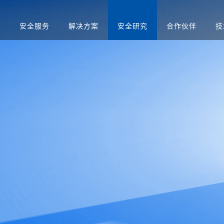
品
安全服务
解决方案
安全研究
合作伙伴
技
升级
应急演练服务
人才招聘
医疗
售后服务
渗透测试服务
智慧矿山
安全运营服务
运营商
红蓝对抗服务
金融
合规咨询服务
安全培训服务
社会招聘
集中管理系
日志审计平台
网络脆弱性智能评估
配置核查
校园招聘
系统
向/视频网闸
入侵防御系统
病毒威胁防护系统
抗拒绝服
预警系统
信息审计
用防火墙
网页防篡改
服务器群组防护系统
WEB漏
与审计系统
电子文档打印与刻录
存储介质消除系统
审计系统
安全综合靶