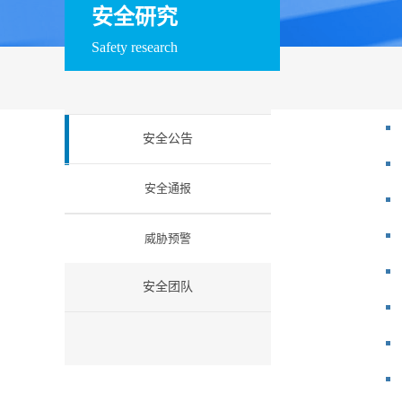
训系统
赛系统
场系统
安全研究
数据安全
Safety research
安全运维管理系统
数据库审计与风险
数据库防火墙
控制系统
工业互联网安全
安全公告
工控防火墙
工控网闸
工控入侵检测
工业安全教育试验
工控安全集中管理
工业等保检查工
安全通报
箱
系统
箱
云安全
威胁预警
云安全资源池
微隔离云安全系统
云 WAF
信创安全
安全团队
防火墙（信创版）
VPN系统（信创
IPS（信创版）
版）
网络安全准入系统
日志审计系统（信
信息安全一体化
（信创版）
创版）
中管理系统 （信
创版）
国密安全