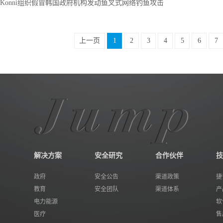
Konni组织假冒韩国政府机构发动鱼叉式网络钓鱼攻击
上一页
1
2
3
4
5
6
7
解决方案
安全研究
合作伙伴
技
政府
安全公告
渠道政策
捷
教育
安全团队
渠道体系
产
电力能源
软
医疗
售