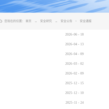
脱敏系统
数据库漏扫
医疗防统方系统
您现在的位置：
首页
→
安全研究
→
安全公告
>
安全通报
2026
-
06
-
18
安全运维管理
工控日志收集与分
工业互联网边缘准
析系统
入网关
2026
-
04
-
13
在线监测端设
2026
-
04
-
09
2026
-
03
-
02
据库审计
云杀毒
云漏扫
2026
-
02
-
09
2025
-
12
-
15
库审计系统
网络综合审计系统
网络脆弱性评估系
创版）
（信创版）
统（信创版）
2025
-
12
-
10
文件监测系统
终端安全登录系统
存储介质消除系统
创版）
（信创版）
（信创版）
2025
-
11
-
24