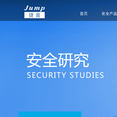
首页
安全产
基础安全
信创集成服务
安全公告
渠道政策
捷普安全学院
公司介绍
政府
网站安全监测
安全团队
渠道体系
新闻中心
教育
产品生命周期公告
重保安全保障
电力能源
联系我们
软件
运营安全
驻场运维服务
定期巡检服务
等级保护服务
安全通报
创新团队
公司新闻
集团总部
安全态势分析与协同
安全态势分析与管理
信息安全
威胁预警
创新实力
签约新闻
分支机构
指挥平台
平台
统
边界安全
防火墙
SD-WAN
双向/单
安全检测
入侵检测系统
高级威胁监测系统
病毒威胁
应用安全
上网行为审计系统
应用交付系统
WEB应
端点安全
终端威胁防御（防病
网络安全准入系统
主机监控
毒）系统
安全教育
网络空间安全教学培
网络空间安全对抗竞
网络空间