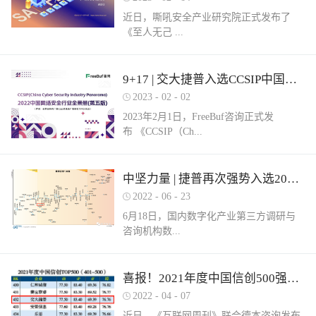
近日，嘶吼安全产业研究院正式发布了
《至人无己 ...
正复为奇：网络安全服务市场洞察报告》
9+17 | 交大捷普入选CCSIP中国网络安全行业全景册（第五版）多项细分领域！
（以下简称《报告》）。嘶吼安全产业研
2023
-
02
-
02
究院认为，我国网络安全服务具体可包含
2023年2月1日，FreeBuf咨询正式发
六部分，即安全运营、安全集成、安全实
布 《CCSIP（Ch...
战、安全培训、安全咨询和安全保险。其
中捷普成功入围“网络安全服务产业需求行
为全景图谱”安全集成领域，这充分体现了
ina Cyber Security Panorama）2022 中国网
中坚力量 | 捷普再次强势入选2022中国网络安全企业全国100强！
市场对捷普安全服务实力的高度认可。根
络安全行业全景册（第五版）》。捷普此
据嘶吼安全产业研究院自主调研的解决网
2022
-
06
-
23
次入选9大类，17项细分领域，分别是：
络安全集成需求数据显示：只有17%的参
6月18日，国内数字化产业第三方调研与
“主机防病毒”、“上网行为管理”、“抗
与调研的企业可以提供此类需求的服务。
咨询机构数...
DDOS”、“SD-WAN”、“云WAF”、“网页防
捷普安全集成服务不仅拥有多个省级信创
篡改”、“堡垒机”、“网络准入”、“防火
安全集成项目实践经验，同时还拥有众多
墙/NGFW”、“网络隔离/网闸”、“数据库安
行业信息安全集成案例，能够有效实现网
世咨询正式发布《2022年中国数字安全百
喜报！2021年度中国信创500强榜单发布，捷普强势入围！
全”、“NTA/NDR”、“SOC”、“SIEM”、“风
络安全需求。同时，捷普具备从业多年的
强报告》（以下简称百强报告）。百强报
险及脆弱性管理”、“工业防火墙”和“工业
2022
-
04
-
07
信息安全专业人才，具备专业的安全技术
告调研了国内700余家经营网络安全业务
网络隔离系统/网闸”。捷普作为国内领先
服务团队，拥有CISSP、CCIE等资质，对
近日，《互联网周刊》联合德本咨询发布