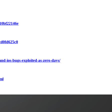
b10bf22146e
cd0fd625c0
nd-ios-bugs-exploited-as-zero-days/
tml