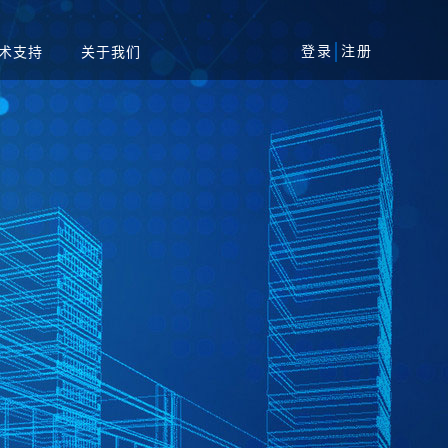
登录
注册
术支持
关于我们
风险评估服务
军工
安全加固服务
工业
代码审核服务
系统
等保一体机
资产攻击面管理平台
务系统
扫系统
蜜罐系统