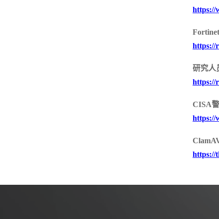
https:/
SSL /IPSEC VPN
服务器密码机
签名验签服务器
物联网安全
Fort
https:/
物联网视频安全网
物联网视频防泄密
物联网视频综合
关
网关
全集中管理平台
研究人
https:/
CISA
https:/
Cla
https:/