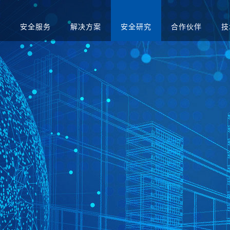
品
安全服务
解决方案
安全研究
合作伙伴
技
升级
应急演练服务
人才招聘
医疗
售后服务
渗透测试服务
智慧矿山
安全运营服务
运营商
红蓝对抗服务
金融
合规咨询服务
安全培训服务
社会招聘
集中管理系
日志审计平台
网络脆弱性智能评估
配置核查
校园招聘
系统
向/视频网闸
入侵防御系统
病毒威胁防护系统
抗拒绝服
预警系统
信息审计
用防火墙
网页防篡改
服务器群组防护系统
WEB漏
与审计系统
电子文档打印与刻录
存储介质消除系统
审计系统
安全综合靶