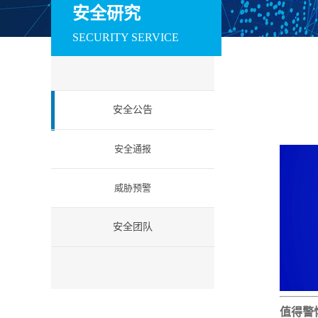
训系统
赛系统
场系统
安全研究
数据安全
SECURITY SERVICE
安全运维管理系统
数据库审计与风险
数据库防火墙
控制系统
工业互联网安全
安全公告
工控防火墙
工控网闸
工控入侵检测
工业安全教育试验
工控安全集中管理
工业等保检查工
安全通报
箱
系统
箱
云安全
威胁预警
云安全资源池
微隔离云安全系统
云 WAF
信创安全
安全团队
防火墙（信创版）
VPN系统（信创
IPS（信创版）
版）
网络安全准入系统
日志审计系统（信
信息安全一体化
（信创版）
创版）
中管理系统 （信
创版）
值得警
国密安全