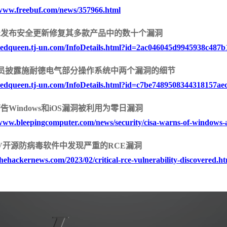
/www.freebuf.com/news/357966.html
inet发布安全更新修复其多款产品中的数十个漏洞
/redqueen.tj-un.com/InfoDetails.html?id=2ac046045d9945938c487
安
员披露施耐德电气部分操作系统中两个漏洞的细节
/redqueen.tj-un.com/InfoDetails.html?id=c7be7489508344318157ae
警告Windows和iOS漏洞被利用为零日漏洞
/www.bleepingcomputer.com/news/security/cisa-warns-of-windows-a
mAV开源防病毒软件中发现严重的RCE漏洞
/thehackernews.com/2023/02/critical-rce-vulnerability-discovered.h