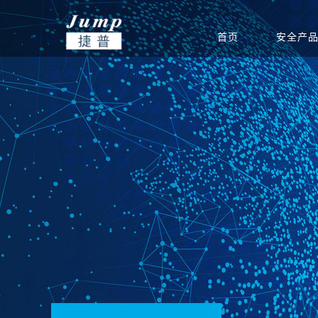
首页
安全产
基础安全
信创集成服务
安全公告
渠道政策
捷普安全学院
公司介绍
政府
网站安全监测
安全团队
渠道体系
新闻中心
教育
产品生命周期公告
重保安全保障
电力能源
联系我们
软件
运营安全
驻场运维服务
定期巡检服务
等级保护服务
安全通报
创新团队
公司新闻
集团总部
安全态势分析与协同
安全态势分析与管理
信息安全
威胁预警
创新实力
签约新闻
分支机构
指挥平台
平台
统
边界安全
防火墙
SD-WAN
双向/单
安全检测
入侵检测系统
高级威胁监测系统
病毒威胁
应用安全
上网行为审计系统
应用交付系统
WEB应
端点安全
终端威胁防御（防病
网络安全准入系统
主机监控
毒）系统
安全教育
网络空间安全教学培
网络空间安全对抗竞
网络空间