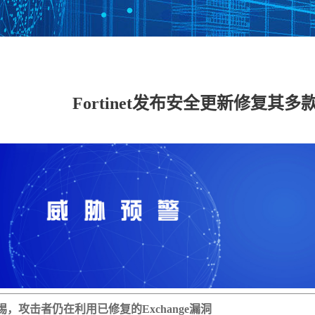
数据安全管理平台
数据库加密与访问
数据泄密防护系统
数据
控制系统
Fortinet发布安全更新修复其
工控网络监测审计
工控主机安全卫士
工控安全评估系统
工控
系统
系统
具
工业态势感知平台
USB安全保护装置
车载防火墙
能耗
备
云 IPS/IDS
云堡垒机
云日志审计
云数
IDS（信创版）
WEB应用防火墙系
安全运维管理系统
数据
统（信创版）
（信创版）
（信
集
主机监控与审计系
打印刻录安全监控
服务器审计系统
主机
统（信创版）
与审计系统（信创
（信创版）
（信
版）
惕，攻击者仍在利用已修复的Exchange漏洞