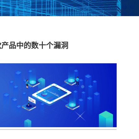
脱敏系统
数据库漏扫
医疗防统方系统
多款产品中的数十个漏洞
安全运维管理
工控日志收集与分
工业互联网边缘准
析系统
入网关
在线监测端设
据库审计
云杀毒
云漏扫
库审计系统
网络综合审计系统
网络脆弱性评估系
创版）
（信创版）
统（信创版）
文件监测系统
终端安全登录系统
存储介质消除系统
创版）
（信创版）
（信创版）