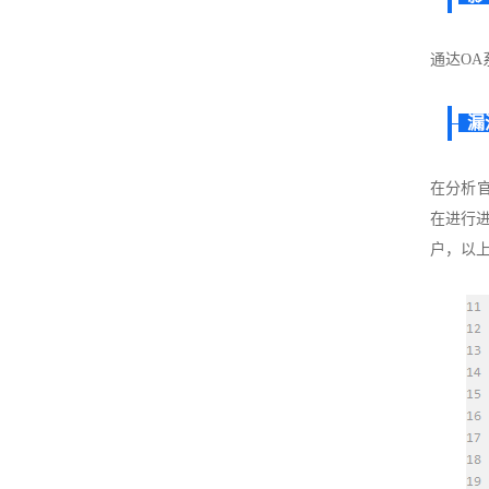
通达OA系
漏
在分析
在进行进
户，以上