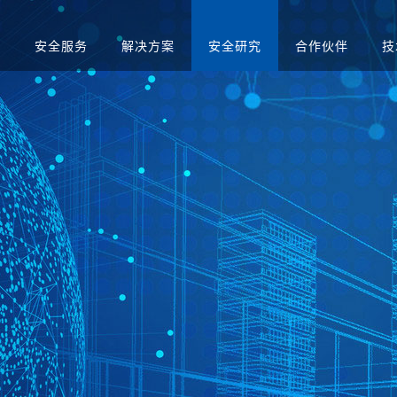
品
安全服务
解决方案
安全研究
合作伙伴
技
升级
应急演练服务
人才招聘
医疗
售后服务
渗透测试服务
智慧矿山
安全运营服务
运营商
红蓝对抗服务
金融
合规咨询服务
安全培训服务
社会招聘
集中管理系
日志审计平台
网络脆弱性智能评估
配置核查
校园招聘
系统
向/视频网闸
入侵防御系统
病毒威胁防护系统
抗拒绝服
预警系统
信息审计
用防火墙
网页防篡改
服务器群组防护系统
WEB漏
与审计系统
电子文档打印与刻录
存储介质消除系统
审计系统
安全综合靶