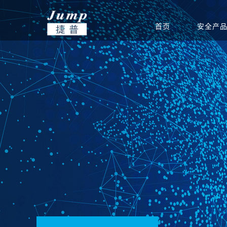
首页
安全产
基础安全
信创集成服务
安全公告
渠道政策
捷普安全学院
公司介绍
政府
网站安全监测
安全团队
渠道体系
新闻中心
教育
产品生命周期公告
重保安全保障
电力能源
联系我们
软件
运营安全
驻场运维服务
定期巡检服务
等级保护服务
安全通报
创新团队
公司新闻
集团总部
安全态势分析与协同
安全态势分析与管理
信息安全
威胁预警
创新实力
签约新闻
分支机构
指挥平台
平台
统
边界安全
防火墙
SD-WAN
双向/单
安全检测
入侵检测系统
高级威胁监测系统
病毒威胁
应用安全
上网行为审计系统
应用交付系统
WEB应
端点安全
终端威胁防御（防病
网络安全准入系统
主机监控
毒）系统
安全教育
网络空间安全教学培
网络空间安全对抗竞
网络空间