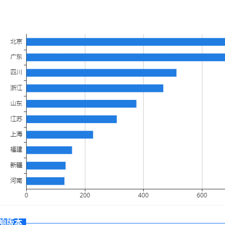
安
响版本