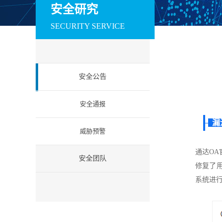
训系统
赛系统
场系统
安全研究
数据安全
SECURITY SERVICE
安全运维管理系统
数据库审计与风险
数据库防火墙
控制系统
工业互联网安全
安全公告
工控防火墙
工控网闸
工控入侵检测
工业安全教育试验
工控安全集中管理
工业等保检查工
安全通报
箱
系统
箱
云安全
漏
威胁预警
云安全资源池
微隔离云安全系统
云 WAF
通达OA
信创安全
安全团队
修复了
防火墙（信创版）
VPN系统（信创
IPS（信创版）
版）
系统进
网络安全准入系统
日志审计系统（信
信息安全一体化
（信创版）
创版）
中管理系统 （信
创版）
国密安全