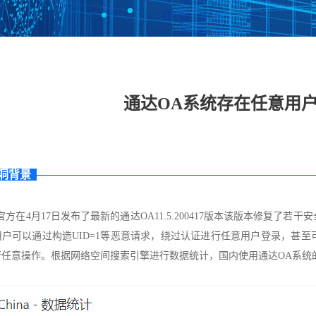
数据安全管理平台
数据库加密与访问
数据泄密防护系统
数据
控制系统
通达OA系统存在任意用
工控网络监测审计
工控主机安全卫士
工控安全评估系统
工控
系统
系统
具
工业态势感知平台
USB安全保护装置
车载防火墙
能耗
备
洞背景
云 IPS/IDS
云堡垒机
云日志审计
云数
官方在4月17日发布了最新的通达OA11.5.200417版本该版本修复
用户可以通过构造UID=1等恶意请求，绕过认证进行任意用户登录，甚
IDS（信创版）
WEB应用防火墙系
安全运维管理系统
数据
统（信创版）
（信创版）
（信
行任意操作。根据网络空间搜索引擎进行数据统计，国内使用通达OA系统
集
主机监控与审计系
打印刻录安全监控
服务器审计系统
主机
统（信创版）
与审计系统（信创
（信创版）
（信
版）