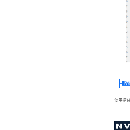
防
使用捷普