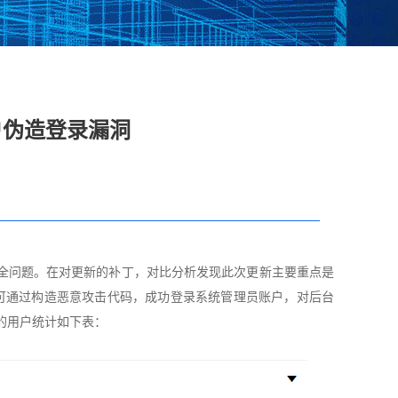
脱敏系统
数据库漏扫
医疗防统方系统
户伪造登录漏洞
安全运维管理
工控日志收集与分
工业互联网边缘准
析系统
入网关
在线监测端设
据库审计
云杀毒
云漏扫
了若干安全问题。在对更新的补丁，对比分析发现此次更新主要重点是
至可通过构造恶意攻击代码，成功登录系统管理员账户，对后台
库审计系统
网络综合审计系统
网络脆弱性评估系
创版）
（信创版）
统（信创版）
的用户统计如下表：
文件监测系统
终端安全登录系统
存储介质消除系统
创版）
（信创版）
（信创版）