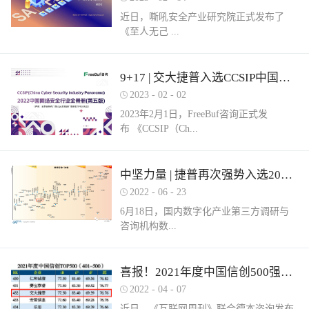
近日，嘶吼安全产业研究院正式发布了
《至人无己 ...
正复为奇：网络安全服务市场洞察报告》
9+17 | 交大捷普入选CCSIP中国网络安全行业全景册（第五版）多项细分领域！
（以下简称《报告》）。嘶吼安全产业研
2023
-
02
-
02
究院认为，我国网络安全服务具体可包含
2023年2月1日，FreeBuf咨询正式发
六部分，即安全运营、安全集成、安全实
布 《CCSIP（Ch...
战、安全培训、安全咨询和安全保险。其
中捷普成功入围“网络安全服务产业需求行
为全景图谱”安全集成领域，这充分体现了
ina Cyber Security Panorama）2022 中国网
中坚力量 | 捷普再次强势入选2022中国网络安全企业全国100强！
市场对捷普安全服务实力的高度认可。根
络安全行业全景册（第五版）》。捷普此
据嘶吼安全产业研究院自主调研的解决网
2022
-
06
-
23
次入选9大类，17项细分领域，分别是：
络安全集成需求数据显示：只有17%的参
6月18日，国内数字化产业第三方调研与
“主机防病毒”、“上网行为管理”、“抗
与调研的企业可以提供此类需求的服务。
咨询机构数...
DDOS”、“SD-WAN”、“云WAF”、“网页防
捷普安全集成服务不仅拥有多个省级信创
篡改”、“堡垒机”、“网络准入”、“防火
安全集成项目实践经验，同时还拥有众多
墙/NGFW”、“网络隔离/网闸”、“数据库安
行业信息安全集成案例，能够有效实现网
世咨询正式发布《2022年中国数字安全百
喜报！2021年度中国信创500强榜单发布，捷普强势入围！
全”、“NTA/NDR”、“SOC”、“SIEM”、“风
络安全需求。同时，捷普具备从业多年的
强报告》（以下简称百强报告）。百强报
险及脆弱性管理”、“工业防火墙”和“工业
2022
-
04
-
07
信息安全专业人才，具备专业的安全技术
告调研了国内700余家经营网络安全业务
网络隔离系统/网闸”。捷普作为国内领先
服务团队，拥有CISSP、CCIE等资质，对
近日，《互联网周刊》联合德本咨询发布