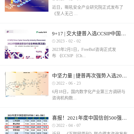
近日，嘶吼安全产业研究院正式发布了
《至人无己 ...
正复为奇：网络安全服务市场洞察报告》
9+17 | 交大捷普入选CCSIP中国网络安全行业全景册（第五版）多项细分领域！
（以下简称《报告》）。嘶吼安全产业研
2023
-
02
-
02
究院认为，我国网络安全服务具体可包含
2023年2月1日，FreeBuf咨询正式发
六部分，即安全运营、安全集成、安全实
布 《CCSIP（Ch...
战、安全培训、安全咨询和安全保险。其
中捷普成功入围“网络安全服务产业需求行
为全景图谱”安全集成领域，这充分体现了
ina Cyber Security Panorama）2022 中国网
中坚力量 | 捷普再次强势入选2022中国网络安全企业全国100强！
市场对捷普安全服务实力的高度认可。根
络安全行业全景册（第五版）》。捷普此
据嘶吼安全产业研究院自主调研的解决网
2022
-
06
-
23
次入选9大类，17项细分领域，分别是：
络安全集成需求数据显示：只有17%的参
6月18日，国内数字化产业第三方调研与
“主机防病毒”、“上网行为管理”、“抗
与调研的企业可以提供此类需求的服务。
咨询机构数...
DDOS”、“SD-WAN”、“云WAF”、“网页防
捷普安全集成服务不仅拥有多个省级信创
篡改”、“堡垒机”、“网络准入”、“防火
安全集成项目实践经验，同时还拥有众多
墙/NGFW”、“网络隔离/网闸”、“数据库安
行业信息安全集成案例，能够有效实现网
世咨询正式发布《2022年中国数字安全百
喜报！2021年度中国信创500强榜单发布，捷普强势入围！
全”、“NTA/NDR”、“SOC”、“SIEM”、“风
络安全需求。同时，捷普具备从业多年的
强报告》（以下简称百强报告）。百强报
险及脆弱性管理”、“工业防火墙”和“工业
2022
-
04
-
07
信息安全专业人才，具备专业的安全技术
告调研了国内700余家经营网络安全业务
网络隔离系统/网闸”。捷普作为国内领先
服务团队，拥有CISSP、CCIE等资质，对
近日，《互联网周刊》联合德本咨询发布