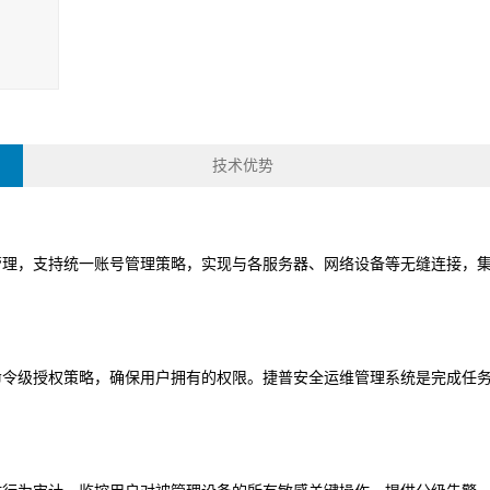
数据安全管理平台
数据库加密与访问
数据泄密防护系统
数据
控制系统
技术优势
工控网络监测审计
工控主机安全卫士
工控安全评估系统
工控
系统
系统
具
工业态势感知平台
USB安全保护装置
车载防火墙
能耗
备
管理，支持统一账号管理策略，实现与各服务器、网络设备等无缝连接，
云 IPS/IDS
云堡垒机
云日志审计
云数
IDS（信创版）
WEB应用防火墙系
安全运维管理系统
数据
命令级授权策略，确保用户拥有的权限。捷普安全运维管理系统是完成任
统（信创版）
（信创版）
（信
集
主机监控与审计系
打印刻录安全监控
服务器审计系统
主机
统（信创版）
与审计系统（信创
（信创版）
（信
版）