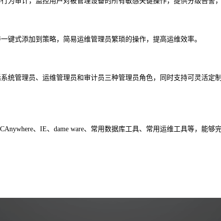
作行为审计，监控用户对被管理设备的所有敏感关键操作，提供分级告警
持一键式添加到策略，简易运维管理员繁琐的操作，提高运维效率。
安
括系统管理员、运维管理员和审计员三种管理员角色，同时支持可灵活定
ywhere、IE、dame ware、常用数据库工具、常用运维工具等，能