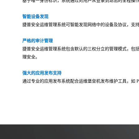
基于唯一身份标识，系统通过对用户从登录到退出的全程操
SSL /IPSEC VPN
服务器密码机
签名验签服务器
智能设备发现
物联网安全
捷普安全运维管理系统可智能发现网络中的设备及协议，支
物联网视频安全网
物联网视频防泄密
物联网视频综合
关
网关
全集中管理平台
严格的审计管理
捷普安全运维管理系统包含默认的三权分立的管理模式，包
理安全。
强大的应用发布支持
通过专业的应用发布系统配合运维堡垒机发布维护工具，如 PCAn