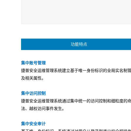
训系统
赛系统
场系统
数据安全
安全运维管理系统
数据库审计与风险
数据库防火墙
控制系统
工业互联网安全
功能特点
工控防火墙
工控网闸
工控入侵检测
工业安全教育试验
工控安全集中管理
工业等保检查工
箱
系统
箱
集中账号管理
捷普安全运维管理系统建立基于唯一身份标识的全局实名制
云安全
及相关属性。
云安全资源池
微隔离云安全系统
云 WAF
信创安全
集中访问控制
防火墙（信创版）
VPN系统（信创
IPS（信创版）
捷普安全运维管理系统通过集中统一的访问控制和细粒度的
版）
法、越权访问事件发生。
网络安全准入系统
日志审计系统（信
信息安全一体化
（信创版）
创版）
中管理系统 （信
创版）
集中安全审计
国密安全