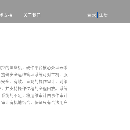
登录
注册
术支持
关于我们
风险评估服务
军工
安全加固服务
工业
代码审核服务
）
系统
等保一体机
资产攻击面管理平台
务系统
可控的堡垒机，硬件平台核心处理器采
。捷普安全运维管理系统可对主机、服
行安全、有效、直观的操作审计，对策
录，并支持操作过程的全程回放。系统
扫系统
蜜罐系统
计系统的不足，将运维审计由事件审计
、审计有机地结合，保证只有合法用户