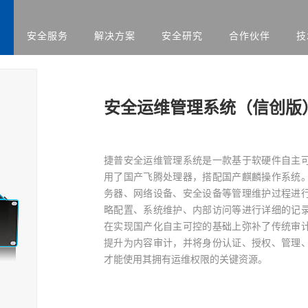
品
安全服务
解决方案
安全研究
合作伙伴
技
升级
应急演练服务
人才招聘
医疗
售后服务
渗透测试服务
智慧矿山
安全运营服务
运营商
红蓝对抗服务
金融
合规咨询服务
安全培训服务
社会招聘
安全运维管理系统（信创版
集中管理系
日志审计平台
网络脆弱性智能评估
配置核查
校园招聘
系统
向/视频网闸
入侵防御系统
病毒威胁防护系统
抗拒绝服
捷普安全运维管理系统是一款基于软硬件自主
用了国产飞腾处理器，搭配国产麒麟操作系统
预警系统
信息审计
务器、网络设备、安全设备等管理维护过程进
略配置、系统维护、内部访问等进行详细的记
用防火墙
网页防篡改
服务器群组防护系统
WEB漏
在实现国产化自主可控的基础上弥补了传统审
提升为内容审计，并将身份认证、授权、管理
与审计系统
电子文档打印与刻录
才能使用其拥有运维权限的关键资源。
存储介质消除系统
审计系统
安全综合靶