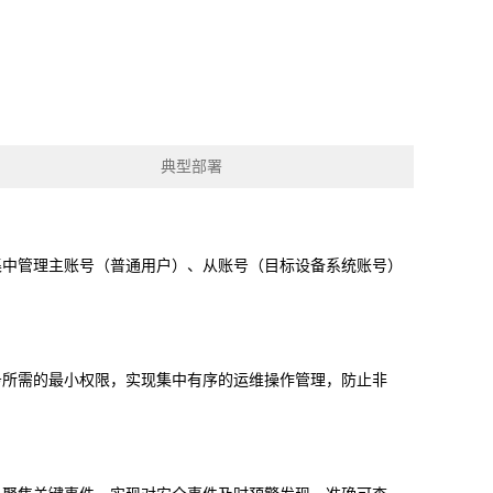
脱敏系统
数据库漏扫
医疗防统方系统
典型部署
安全运维管理
工控日志收集与分
工业互联网边缘准
析系统
入网关
在线监测端设
集中管理主账号（普通用户）、从账号（目标设备系统账号）
据库审计
云杀毒
云漏扫
库审计系统
网络综合审计系统
网络脆弱性评估系
务所需的最小权限，实现集中有序的运维操作管理，防止非
创版）
（信创版）
统（信创版）
文件监测系统
终端安全登录系统
存储介质消除系统
创版）
（信创版）
（信创版）