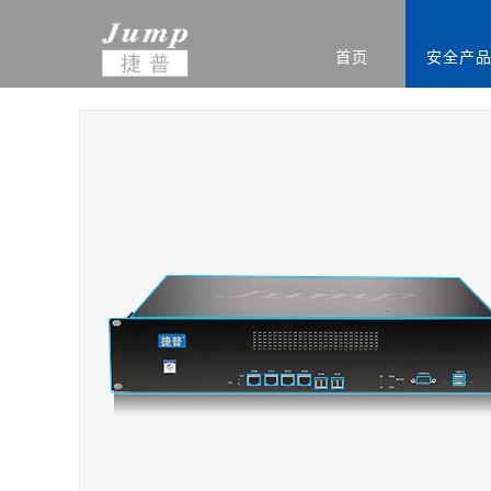
首页
安全产
基础安全
信创集成服务
安全公告
渠道政策
捷普安全学院
公司介绍
政府
网站安全监测
安全团队
渠道体系
新闻中心
教育
产品生命周期公告
重保安全保障
电力能源
联系我们
软件
运营安全
驻场运维服务
定期巡检服务
等级保护服务
安全通报
创新团队
公司新闻
集团总部
安全态势分析与协同
安全态势分析与管理
信息安全
威胁预警
创新实力
签约新闻
分支机构
指挥平台
平台
统
边界安全
防火墙
SD-WAN
双向/单
安全检测
入侵检测系统
高级威胁监测系统
病毒威胁
应用安全
上网行为审计系统
应用交付系统
WEB应
端点安全
终端威胁防御（防病
网络安全准入系统
主机监控
毒）系统
安全教育
网络空间安全教学培
网络空间安全对抗竞
网络空间