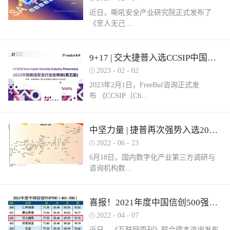
近日，嘶吼安全产业研究院正式发布了
《至人无己 ...
正复为奇：网络安全服务市场洞察报告》
9+17 | 交大捷普入选CCSIP中国网络安全行业全景册（第五版）多项细分领域！
（以下简称《报告》）。嘶吼安全产业研
2023
-
02
-
02
究院认为，我国网络安全服务具体可包含
2023年2月1日，FreeBuf咨询正式发
六部分，即安全运营、安全集成、安全实
布 《CCSIP（Ch...
战、安全培训、安全咨询和安全保险。其
中捷普成功入围“网络安全服务产业需求行
为全景图谱”安全集成领域，这充分体现了
ina Cyber Security Panorama）2022 中国网
中坚力量 | 捷普再次强势入选2022中国网络安全企业全国100强！
市场对捷普安全服务实力的高度认可。根
络安全行业全景册（第五版）》。捷普此
据嘶吼安全产业研究院自主调研的解决网
2022
-
06
-
23
次入选9大类，17项细分领域，分别是：
络安全集成需求数据显示：只有17%的参
6月18日，国内数字化产业第三方调研与
“主机防病毒”、“上网行为管理”、“抗
与调研的企业可以提供此类需求的服务。
咨询机构数...
DDOS”、“SD-WAN”、“云WAF”、“网页防
捷普安全集成服务不仅拥有多个省级信创
篡改”、“堡垒机”、“网络准入”、“防火
安全集成项目实践经验，同时还拥有众多
墙/NGFW”、“网络隔离/网闸”、“数据库安
行业信息安全集成案例，能够有效实现网
世咨询正式发布《2022年中国数字安全百
喜报！2021年度中国信创500强榜单发布，捷普强势入围！
全”、“NTA/NDR”、“SOC”、“SIEM”、“风
络安全需求。同时，捷普具备从业多年的
强报告》（以下简称百强报告）。百强报
险及脆弱性管理”、“工业防火墙”和“工业
2022
-
04
-
07
信息安全专业人才，具备专业的安全技术
告调研了国内700余家经营网络安全业务
网络隔离系统/网闸”。捷普作为国内领先
服务团队，拥有CISSP、CCIE等资质，对
近日，《互联网周刊》联合德本咨询发布