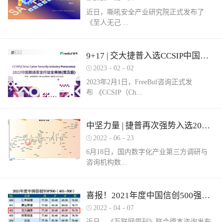
近日，嘶吼安全产业研究院正式发布了
《至人无己 ...
正复为奇：网络安全服务市场洞察报告》
9+17 | 交大捷普入选CCSIP中国网络安全行业全景册（第五版）多项细分领域！
（以下简称《报告》）。嘶吼安全产业研
2023
-
02
-
02
究院认为，我国网络安全服务具体可包含
2023年2月1日，FreeBuf咨询正式发
六部分，即安全运营、安全集成、安全实
布 《CCSIP（Ch...
战、安全培训、安全咨询和安全保险。其
中捷普成功入围“网络安全服务产业需求行
为全景图谱”安全集成领域，这充分体现了
ina Cyber Security Panorama）2022 中国网
中坚力量 | 捷普再次强势入选2022中国网络安全企业全国100强！
市场对捷普安全服务实力的高度认可。根
络安全行业全景册（第五版）》。捷普此
据嘶吼安全产业研究院自主调研的解决网
2022
-
06
-
23
次入选9大类，17项细分领域，分别是：
络安全集成需求数据显示：只有17%的参
6月18日，国内数字化产业第三方调研与
“主机防病毒”、“上网行为管理”、“抗
与调研的企业可以提供此类需求的服务。
咨询机构数...
DDOS”、“SD-WAN”、“云WAF”、“网页防
捷普安全集成服务不仅拥有多个省级信创
篡改”、“堡垒机”、“网络准入”、“防火
安全集成项目实践经验，同时还拥有众多
墙/NGFW”、“网络隔离/网闸”、“数据库安
行业信息安全集成案例，能够有效实现网
世咨询正式发布《2022年中国数字安全百
喜报！2021年度中国信创500强榜单发布，捷普强势入围！
全”、“NTA/NDR”、“SOC”、“SIEM”、“风
络安全需求。同时，捷普具备从业多年的
强报告》（以下简称百强报告）。百强报
险及脆弱性管理”、“工业防火墙”和“工业
2022
-
04
-
07
信息安全专业人才，具备专业的安全技术
告调研了国内700余家经营网络安全业务
网络隔离系统/网闸”。捷普作为国内领先
服务团队，拥有CISSP、CCIE等资质，对
近日，《互联网周刊》联合德本咨询发布