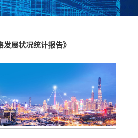
脱敏系统
数据库漏扫
医疗防统方系统
网络发展状况统计报告》
安全运维管理
工控日志收集与分
工业互联网边缘准
析系统
入网关
在线监测端设
据库审计
云杀毒
云漏扫
库审计系统
网络综合审计系统
网络脆弱性评估系
创版）
（信创版）
统（信创版）
文件监测系统
终端安全登录系统
存储介质消除系统
创版）
（信创版）
（信创版）