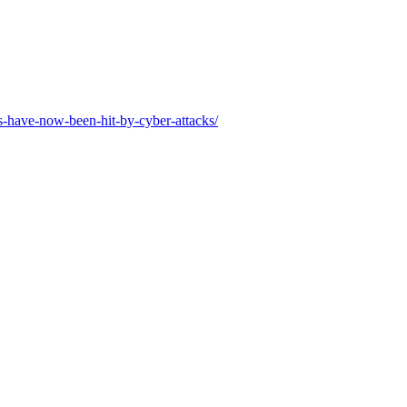
es-have-now-been-hit-by-cyber-attacks/