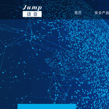
首页
安全产
基础安全
信创集成服务
安全公告
渠道政策
捷普安全学院
公司介绍
政府
网站安全监测
安全团队
渠道体系
新闻中心
教育
产品生命周期公告
重保安全保障
电力能源
联系我们
软件
运营安全
驻场运维服务
定期巡检服务
等级保护服务
安全通报
创新团队
公司新闻
集团总部
安全态势分析与协同
安全态势分析与管理
信息安全
威胁预警
创新实力
签约新闻
分支机构
指挥平台
平台
统
边界安全
防火墙
SD-WAN
双向/单
安全检测
入侵检测系统
高级威胁监测系统
病毒威胁
应用安全
上网行为审计系统
应用交付系统
WEB应
端点安全
终端威胁防御（防病
网络安全准入系统
主机监控
毒）系统
安全教育
网络空间安全教学培
网络空间安全对抗竞
网络空间