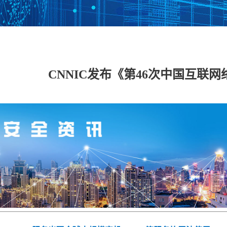
数据安全管理平台
数据库加密与访问
数据泄密防护系统
数据
控制系统
CNNIC发布《第46次中国互联
工控网络监测审计
工控主机安全卫士
工控安全评估系统
工控
系统
系统
具
工业态势感知平台
USB安全保护装置
车载防火墙
能耗
备
云 IPS/IDS
云堡垒机
云日志审计
云数
IDS（信创版）
WEB应用防火墙系
安全运维管理系统
数据
统（信创版）
（信创版）
（信
集
主机监控与审计系
打印刻录安全监控
服务器审计系统
主机
统（信创版）
与审计系统（信创
（信创版）
（信
版）