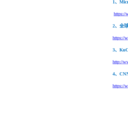
1、Mi
SSL /IPSEC VPN
服务器密码机
签名验签服务器
https:/
物联网安全
2、全
物联网视频安全网
物联网视频防泄密
物联网视频综合
关
网关
全集中管理平台
https://
3、Ku
http://w
4、C
https://