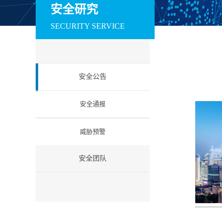
训系统
赛系统
场系统
安全研究
数据安全
SECURITY SERVICE
安全运维管理系统
数据库审计与风险
数据库防火墙
控制系统
工业互联网安全
安全公告
工控防火墙
工控网闸
工控入侵检测
工业安全教育试验
工控安全集中管理
工业等保检查工
安全通报
箱
系统
箱
云安全
威胁预警
云安全资源池
微隔离云安全系统
云 WAF
信创安全
安全团队
防火墙（信创版）
VPN系统（信创
IPS（信创版）
版）
网络安全准入系统
日志审计系统（信
信息安全一体化
（信创版）
创版）
中管理系统 （信
创版）
国密安全