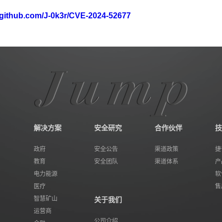
//github.com/J-0k3r/CVE-2024-52677
解决方案
安全研究
合作伙伴
技
政府
安全公告
渠道政策
捷
教育
安全团队
渠道体系
产
电力能源
软
医疗
售
智慧矿山
关于我们
运营商
公司介绍