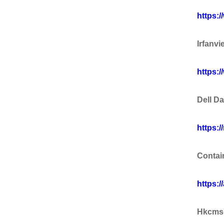
https:
SSL /IPSEC VPN
服务器密码机
签名验签服务器
物联网安全
Irfanvi
物联网视频安全网
物联网视频防泄密
物联网视频综合
关
网关
全集中管理平台
https:
Dell D
https:/
Contai
https:
Hkcms