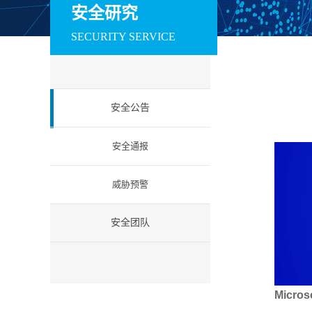
训系统
赛系统
场系统
安全研究
数据安全
SECURITY SERVICE
安全运维管理系统
数据库审计与风险
数据库防火墙
控制系统
工业互联网安全
安全公告
工控防火墙
工控网闸
工控入侵检测
工业安全教育试验
工控安全集中管理
工业等保检查工
安全通报
箱
系统
箱
云安全
威胁预警
云安全资源池
微隔离云安全系统
云 WAF
信创安全
安全团队
防火墙（信创版）
VPN系统（信创
IPS（信创版）
版）
网络安全准入系统
日志审计系统（信
信息安全一体化
（信创版）
创版）
中管理系统 （信
创版）
Micros
国密安全