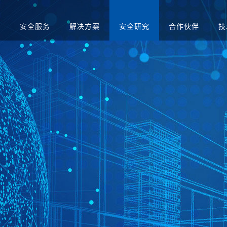
品
安全服务
解决方案
安全研究
合作伙伴
技
升级
应急演练服务
人才招聘
医疗
售后服务
渗透测试服务
智慧矿山
安全运营服务
运营商
红蓝对抗服务
金融
合规咨询服务
安全培训服务
社会招聘
集中管理系
日志审计平台
网络脆弱性智能评估
配置核查
校园招聘
系统
向/视频网闸
入侵防御系统
病毒威胁防护系统
抗拒绝服
预警系统
信息审计
用防火墙
网页防篡改
服务器群组防护系统
WEB漏
与审计系统
电子文档打印与刻录
存储介质消除系统
审计系统
安全综合靶