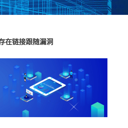
脱敏系统
数据库漏扫
医疗防统方系统
产品存在链接跟随漏洞
安全运维管理
工控日志收集与分
工业互联网边缘准
析系统
入网关
在线监测端设
据库审计
云杀毒
云漏扫
库审计系统
网络综合审计系统
网络脆弱性评估系
创版）
（信创版）
统（信创版）
文件监测系统
终端安全登录系统
存储介质消除系统
创版）
（信创版）
（信创版）