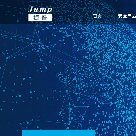
首页
安全产
基础安全
信创集成服务
安全公告
渠道政策
捷普安全学院
公司介绍
政府
网站安全监测
安全团队
渠道体系
新闻中心
教育
产品生命周期公告
重保安全保障
电力能源
联系我们
软件
运营安全
驻场运维服务
定期巡检服务
等级保护服务
安全通报
创新团队
公司新闻
集团总部
安全态势分析与协同
安全态势分析与管理
信息安全
威胁预警
创新实力
签约新闻
分支机构
指挥平台
平台
统
边界安全
防火墙
SD-WAN
双向/单
安全检测
入侵检测系统
高级威胁监测系统
病毒威胁
应用安全
上网行为审计系统
应用交付系统
WEB应
端点安全
终端威胁防御（防病
网络安全准入系统
主机监控
毒）系统
安全教育
网络空间安全教学培
网络空间安全对抗竞
网络空间