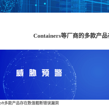
数据安全管理平台
数据库加密与访问
数据泄密防护系统
数据
控制系统
Containers等厂商的多款
工控网络监测审计
工控主机安全卫士
工控安全评估系统
工控
系统
系统
具
工业态势感知平台
USB安全保护装置
车载防火墙
能耗
备
云 IPS/IDS
云堡垒机
云日志审计
云数
IDS（信创版）
WEB应用防火墙系
安全运维管理系统
数据
统（信创版）
（信创版）
（信
集
主机监控与审计系
打印刻录安全监控
服务器审计系统
主机
统（信创版）
与审计系统（信创
（信创版）
（信
版）
oft
多款产品存在数值截断错误漏洞