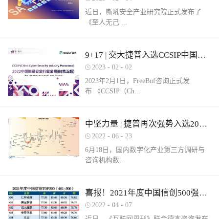
近日，嘶吼安全产业研究院正式发布了
《至人无己 ...
正复为奇：网络安全服务市场洞察报告》
9+17 | 交大捷普入选CCSIP中国网络安全行业全景册（第五版）多项细分领域！
（以下简称《报告》）。嘶吼安全产业研
2023
-
02
-
02
究院认为，我国网络安全服务具体可包含
2023年2月1日，FreeBuf咨询正式发
六部分，即安全运营、安全集成、安全实
布 《CCSIP（Ch...
战、安全培训、安全咨询和安全保险。其
中捷普成功入围“网络安全服务产业需求行
为全景图谱”安全集成领域，这充分体现了
ina Cyber Security Panorama）2022 中国网
中坚力量 | 捷普再次强势入选2022中国网络安全企业全国100强！
市场对捷普安全服务实力的高度认可。根
络安全行业全景册（第五版）》。捷普此
据嘶吼安全产业研究院自主调研的解决网
2022
-
06
-
23
次入选9大类，17项细分领域，分别是：
络安全集成需求数据显示：只有17%的参
6月18日，国内数字化产业第三方调研与
“主机防病毒”、“上网行为管理”、“抗
与调研的企业可以提供此类需求的服务。
咨询机构数...
DDOS”、“SD-WAN”、“云WAF”、“网页防
捷普安全集成服务不仅拥有多个省级信创
篡改”、“堡垒机”、“网络准入”、“防火
安全集成项目实践经验，同时还拥有众多
墙/NGFW”、“网络隔离/网闸”、“数据库安
行业信息安全集成案例，能够有效实现网
世咨询正式发布《2022年中国数字安全百
喜报！2021年度中国信创500强榜单发布，捷普强势入围！
全”、“NTA/NDR”、“SOC”、“SIEM”、“风
络安全需求。同时，捷普具备从业多年的
强报告》（以下简称百强报告）。百强报
险及脆弱性管理”、“工业防火墙”和“工业
2022
-
04
-
07
信息安全专业人才，具备专业的安全技术
告调研了国内700余家经营网络安全业务
网络隔离系统/网闸”。捷普作为国内领先
服务团队，拥有CISSP、CCIE等资质，对
近日，《互联网周刊》联合德本咨询发布