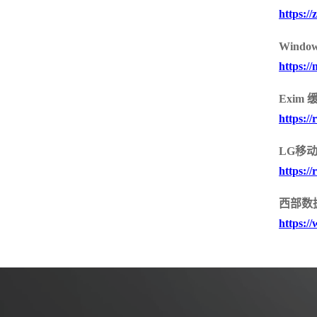
https:/
SSL /IPSEC VPN
服务器密码机
签名验签服务器
物联网安全
Win
https:/
物联网视频安全网
物联网视频防泄密
物联网视频综合
关
网关
全集中管理平台
Exim 
https:/
LG移动
https:/
西部数据
https:/