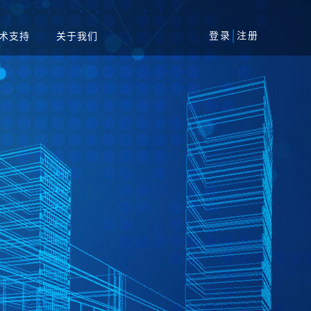
登录
注册
术支持
关于我们
风险评估服务
军工
安全加固服务
工业
代码审核服务
系统
等保一体机
资产攻击面管理平台
务系统
扫系统
蜜罐系统