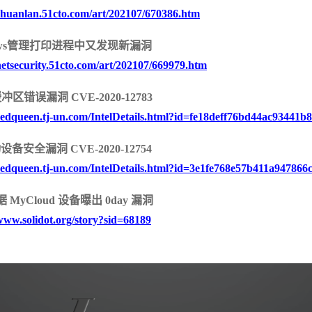
/zhuanlan.51cto.com/art/202107/670386.htm
dows管理打印进程中又发现新漏洞
/netsecurity.51cto.com/art/202107/669979.htm
安
缓冲区错误漏洞 CVE-2020-12783
/redqueen.tj-un.com/IntelDetails.html?id=fe18deff76bd44ac93441
设备安全漏洞 CVE-2020-12754
/redqueen.tj-un.com/IntelDetails.html?id=3e1fe768e57b411a947866
 MyCloud 设备曝出 0day 漏洞
/www.solidot.org/story?sid=68189