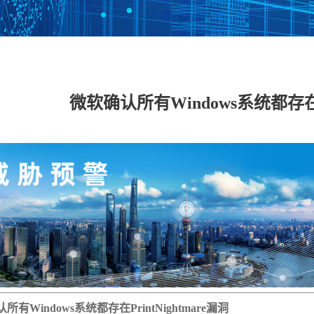
数据安全管理平台
数据库加密与访问
数据泄密防护系统
数据
控制系统
微软确认所有Windows系统都存在Pr
工控网络监测审计
工控主机安全卫士
工控安全评估系统
工控
系统
系统
具
工业态势感知平台
USB安全保护装置
车载防火墙
能耗
备
云 IPS/IDS
云堡垒机
云日志审计
云数
IDS（信创版）
WEB应用防火墙系
安全运维管理系统
数据
统（信创版）
（信创版）
（信
集
主机监控与审计系
打印刻录安全监控
服务器审计系统
主机
统（信创版）
与审计系统（信创
（信创版）
（信
版）
所有Windows系统都存在PrintNightmare漏洞