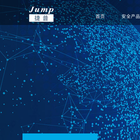
首页
安全产
基础安全
信创集成服务
安全公告
渠道政策
捷普安全学院
公司介绍
政府
网站安全监测
安全团队
渠道体系
新闻中心
教育
产品生命周期公告
重保安全保障
电力能源
联系我们
软件
运营安全
驻场运维服务
定期巡检服务
等级保护服务
安全通报
创新团队
公司新闻
集团总部
安全态势分析与协同
安全态势分析与管理
信息安全
威胁预警
创新实力
签约新闻
分支机构
指挥平台
平台
统
边界安全
防火墙
SD-WAN
双向/单
安全检测
入侵检测系统
高级威胁监测系统
病毒威胁
应用安全
上网行为审计系统
应用交付系统
WEB应
端点安全
终端威胁防御（防病
网络安全准入系统
主机监控
毒）系统
安全教育
网络空间安全教学培
网络空间安全对抗竞
网络空间