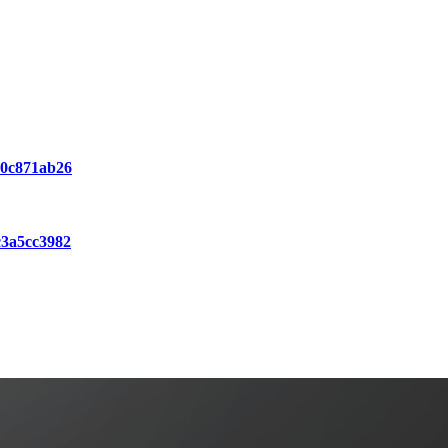
b80c871ab26
c3a5cc3982