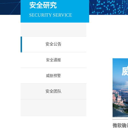
训系统
赛系统
场系统
安全研究
数据安全
SECURITY SERVICE
安全运维管理系统
数据库审计与风险
数据库防火墙
控制系统
工业互联网安全
安全公告
工控防火墙
工控网闸
工控入侵检测
工业安全教育试验
工控安全集中管理
工业等保检查工
安全通报
箱
系统
箱
云安全
威胁预警
云安全资源池
微隔离云安全系统
云 WAF
信创安全
安全团队
防火墙（信创版）
VPN系统（信创
IPS（信创版）
版）
网络安全准入系统
日志审计系统（信
信息安全一体化
（信创版）
创版）
中管理系统 （信
创版）
微软确认
国密安全