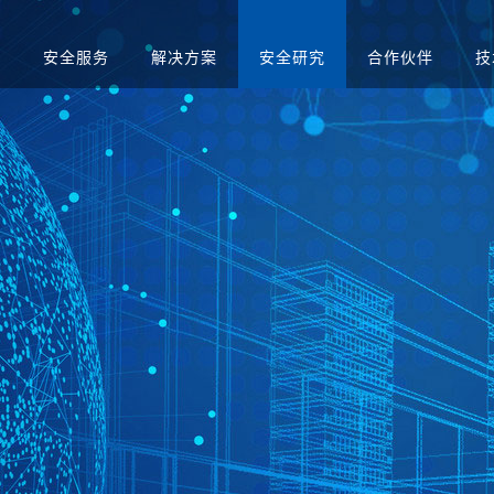
品
安全服务
解决方案
安全研究
合作伙伴
技
升级
应急演练服务
人才招聘
医疗
售后服务
渗透测试服务
智慧矿山
安全运营服务
运营商
红蓝对抗服务
金融
合规咨询服务
安全培训服务
社会招聘
集中管理系
日志审计平台
网络脆弱性智能评估
配置核查
校园招聘
系统
向/视频网闸
入侵防御系统
病毒威胁防护系统
抗拒绝服
预警系统
信息审计
用防火墙
网页防篡改
服务器群组防护系统
WEB漏
与审计系统
电子文档打印与刻录
存储介质消除系统
审计系统
安全综合靶