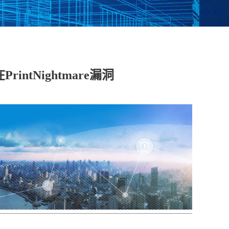
脱敏系统
数据库漏扫
医疗防统方系统
intNightmare漏洞
安全运维管理
工控日志收集与分
工业互联网边缘准
析系统
入网关
在线监测端设
据库审计
云杀毒
云漏扫
库审计系统
网络综合审计系统
网络脆弱性评估系
创版）
（信创版）
统（信创版）
文件监测系统
终端安全登录系统
存储介质消除系统
创版）
（信创版）
（信创版）