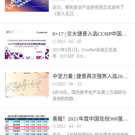
近日，嘶吼安全产业研究院正式发布了
《至人无己 ...
正复为奇：网络安全服务市场洞察报告》
9+17 | 交大捷普入选CCSIP中国网络安全行业全景册（第五版）多项细分领域！
（以下简称《报告》）。嘶吼安全产业研
2023
-
02
-
02
究院认为，我国网络安全服务具体可包含
2023年2月1日，FreeBuf咨询正式发
六部分，即安全运营、安全集成、安全实
布 《CCSIP（Ch...
战、安全培训、安全咨询和安全保险。其
中捷普成功入围“网络安全服务产业需求行
为全景图谱”安全集成领域，这充分体现了
ina Cyber Security Panorama）2022 中国网
中坚力量 | 捷普再次强势入选2022中国网络安全企业全国100强！
市场对捷普安全服务实力的高度认可。根
络安全行业全景册（第五版）》。捷普此
据嘶吼安全产业研究院自主调研的解决网
2022
-
06
-
23
次入选9大类，17项细分领域，分别是：
络安全集成需求数据显示：只有17%的参
6月18日，国内数字化产业第三方调研与
“主机防病毒”、“上网行为管理”、“抗
与调研的企业可以提供此类需求的服务。
咨询机构数...
DDOS”、“SD-WAN”、“云WAF”、“网页防
捷普安全集成服务不仅拥有多个省级信创
篡改”、“堡垒机”、“网络准入”、“防火
安全集成项目实践经验，同时还拥有众多
墙/NGFW”、“网络隔离/网闸”、“数据库安
行业信息安全集成案例，能够有效实现网
世咨询正式发布《2022年中国数字安全百
喜报！2021年度中国信创500强榜单发布，捷普强势入围！
全”、“NTA/NDR”、“SOC”、“SIEM”、“风
络安全需求。同时，捷普具备从业多年的
强报告》（以下简称百强报告）。百强报
险及脆弱性管理”、“工业防火墙”和“工业
2022
-
04
-
07
信息安全专业人才，具备专业的安全技术
告调研了国内700余家经营网络安全业务
网络隔离系统/网闸”。捷普作为国内领先
服务团队，拥有CISSP、CCIE等资质，对
近日，《互联网周刊》联合德本咨询发布