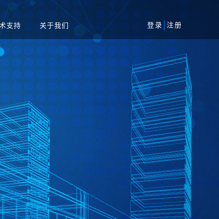
登录
注册
术支持
关于我们
风险评估服务
军工
安全加固服务
工业
代码审核服务
系统
等保一体机
资产攻击面管理平台
务系统
扫系统
蜜罐系统