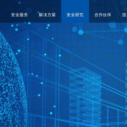
品
安全服务
解决方案
安全研究
合作伙伴
技
升级
应急演练服务
人才招聘
医疗
售后服务
渗透测试服务
智慧矿山
安全运营服务
运营商
红蓝对抗服务
金融
合规咨询服务
安全培训服务
社会招聘
集中管理系
日志审计平台
网络脆弱性智能评估
配置核查
校园招聘
系统
向/视频网闸
入侵防御系统
病毒威胁防护系统
抗拒绝服
预警系统
信息审计
用防火墙
网页防篡改
服务器群组防护系统
WEB漏
与审计系统
电子文档打印与刻录
存储介质消除系统
审计系统
安全综合靶