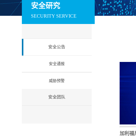
训系统
赛系统
场系统
安全研究
数据安全
SECURITY SERVICE
安全运维管理系统
数据库审计与风险
数据库防火墙
控制系统
工业互联网安全
安全公告
工控防火墙
工控网闸
工控入侵检测
工业安全教育试验
工控安全集中管理
工业等保检查工
安全通报
箱
系统
箱
云安全
威胁预警
云安全资源池
微隔离云安全系统
云 WAF
信创安全
安全团队
防火墙（信创版）
VPN系统（信创
IPS（信创版）
版）
网络安全准入系统
日志审计系统（信
信息安全一体化
（信创版）
创版）
中管理系统 （信
创版）
加利福
国密安全