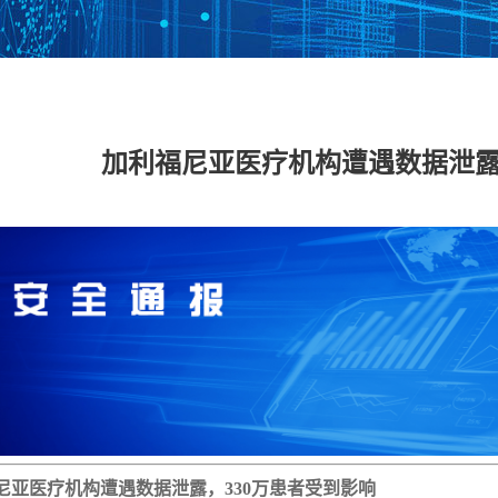
数据安全管理平台
数据库加密与访问
数据泄密防护系统
数据
控制系统
加利福尼亚医疗机构遭遇数据泄露
工控网络监测审计
工控主机安全卫士
工控安全评估系统
工控
系统
系统
具
工业态势感知平台
USB安全保护装置
车载防火墙
能耗
备
云 IPS/IDS
云堡垒机
云日志审计
云数
IDS（信创版）
WEB应用防火墙系
安全运维管理系统
数据
统（信创版）
（信创版）
（信
集
主机监控与审计系
打印刻录安全监控
服务器审计系统
主机
统（信创版）
与审计系统（信创
（信创版）
（信
版）
尼亚医疗机构遭遇数据泄露，330万患者受到影响