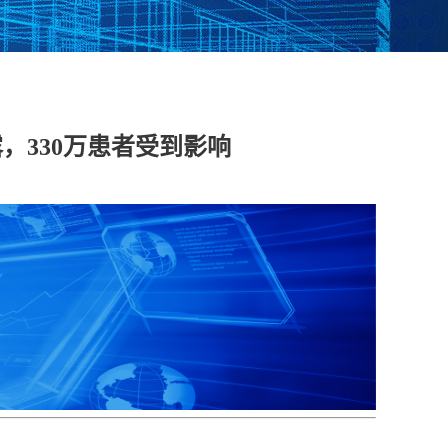
脱敏系统
数据库漏扫
医疗防统方系统
，330万患者受到影响
安全运维管理
工控日志收集与分
工业互联网边缘准
析系统
入网关
在线监测端设
据库审计
云杀毒
云漏扫
库审计系统
网络综合审计系统
网络脆弱性评估系
创版）
（信创版）
统（信创版）
文件监测系统
终端安全登录系统
存储介质消除系统
创版）
（信创版）
（信创版）