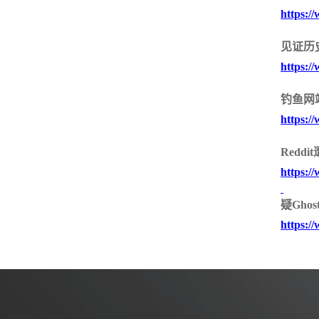
https:/
SSL /IPSEC VPN
服务器密码机
签名验签服务器
物联网安全
见证历
https:/
物联网视频安全网
物联网视频防泄密
物联网视频综合
关
网关
全集中管理平台
钓鱼网
https:/
Red
https:/
疑Gho
https:/