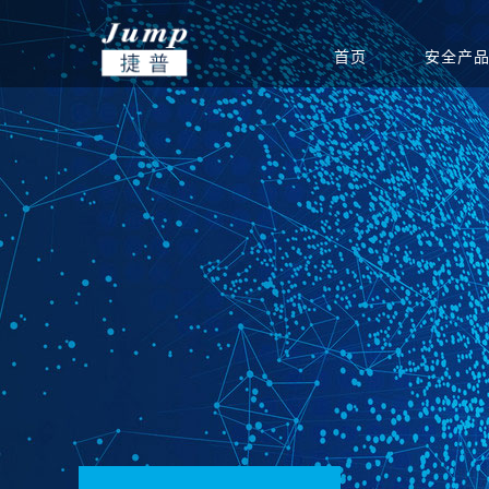
首页
安全产
基础安全
信创集成服务
安全公告
渠道政策
捷普安全学院
公司介绍
政府
网站安全监测
安全团队
渠道体系
新闻中心
教育
产品生命周期公告
重保安全保障
电力能源
联系我们
软件
运营安全
驻场运维服务
定期巡检服务
等级保护服务
安全通报
创新团队
公司新闻
集团总部
安全态势分析与协同
安全态势分析与管理
信息安全
威胁预警
创新实力
签约新闻
分支机构
指挥平台
平台
统
边界安全
防火墙
SD-WAN
双向/单
安全检测
入侵检测系统
高级威胁监测系统
病毒威胁
应用安全
上网行为审计系统
应用交付系统
WEB应
端点安全
终端威胁防御（防病
网络安全准入系统
主机监控
毒）系统
安全教育
网络空间安全教学培
网络空间安全对抗竞
网络空间