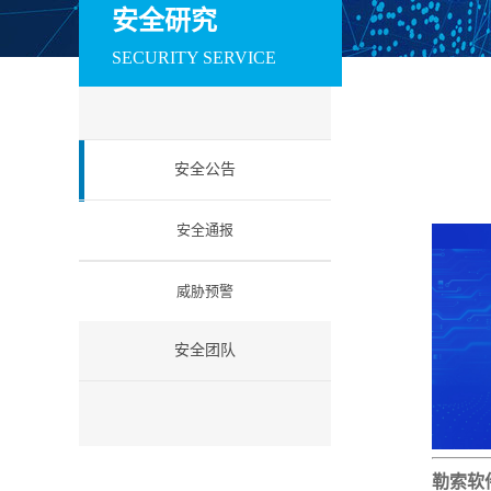
训系统
赛系统
场系统
安全研究
数据安全
SECURITY SERVICE
安全运维管理系统
数据库审计与风险
数据库防火墙
控制系统
工业互联网安全
安全公告
工控防火墙
工控网闸
工控入侵检测
工业安全教育试验
工控安全集中管理
工业等保检查工
安全通报
箱
系统
箱
云安全
威胁预警
云安全资源池
微隔离云安全系统
云 WAF
信创安全
安全团队
防火墙（信创版）
VPN系统（信创
IPS（信创版）
版）
网络安全准入系统
日志审计系统（信
信息安全一体化
（信创版）
创版）
中管理系统 （信
创版）
勒索软
国密安全