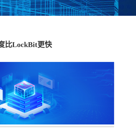
脱敏系统
数据库漏扫
医疗防统方系统
LockBit更快
安全运维管理
工控日志收集与分
工业互联网边缘准
析系统
入网关
在线监测端设
据库审计
云杀毒
云漏扫
库审计系统
网络综合审计系统
网络脆弱性评估系
创版）
（信创版）
统（信创版）
文件监测系统
终端安全登录系统
存储介质消除系统
创版）
（信创版）
（信创版）