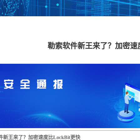
数据安全管理平台
数据库加密与访问
数据泄密防护系统
数据
控制系统
勒索软件新王来了？加密速度比
工控网络监测审计
工控主机安全卫士
工控安全评估系统
工控
系统
系统
具
工业态势感知平台
USB安全保护装置
车载防火墙
能耗
备
云 IPS/IDS
云堡垒机
云日志审计
云数
IDS（信创版）
WEB应用防火墙系
安全运维管理系统
数据
统（信创版）
（信创版）
（信
集
主机监控与审计系
打印刻录安全监控
服务器审计系统
主机
统（信创版）
与审计系统（信创
（信创版）
（信
版）
件新王来了？加密速度比LockBit更快