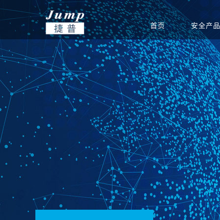
首页
安全产
基础安全
信创集成服务
安全公告
渠道政策
捷普安全学院
公司介绍
政府
网站安全监测
安全团队
渠道体系
新闻中心
教育
产品生命周期公告
重保安全保障
电力能源
联系我们
软件
运营安全
驻场运维服务
定期巡检服务
等级保护服务
安全通报
创新团队
公司新闻
集团总部
安全态势分析与协同
安全态势分析与管理
信息安全
威胁预警
创新实力
签约新闻
分支机构
指挥平台
平台
统
边界安全
防火墙
SD-WAN
双向/单
安全检测
入侵检测系统
高级威胁监测系统
病毒威胁
应用安全
上网行为审计系统
应用交付系统
WEB应
端点安全
终端威胁防御（防病
网络安全准入系统
主机监控
毒）系统
安全教育
网络空间安全教学培
网络空间安全对抗竞
网络空间