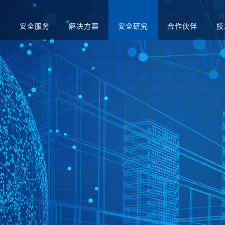
品
安全服务
解决方案
安全研究
合作伙伴
技
升级
应急演练服务
人才招聘
医疗
售后服务
渗透测试服务
智慧矿山
安全运营服务
运营商
红蓝对抗服务
金融
合规咨询服务
安全培训服务
社会招聘
集中管理系
日志审计平台
网络脆弱性智能评估
配置核查
校园招聘
系统
向/视频网闸
入侵防御系统
病毒威胁防护系统
抗拒绝服
预警系统
信息审计
用防火墙
网页防篡改
服务器群组防护系统
WEB漏
与审计系统
电子文档打印与刻录
存储介质消除系统
审计系统
安全综合靶