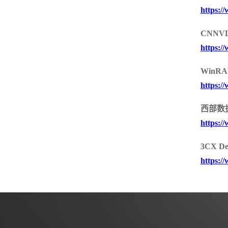
https:/
SSL /IPSEC VPN
服务器密码机
签名验签服务器
物联网安全
CNN
https:/
物联网视频安全网
物联网视频防泄密
物联网视频综合
关
网关
全集中管理平台
WinR
https:/
西部数
https:/
3CX 
https:/