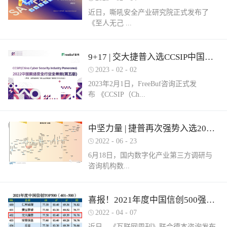
近日，嘶吼安全产业研究院正式发布了
《至人无己 ...
正复为奇：网络安全服务市场洞察报告》
9+17 | 交大捷普入选CCSIP中国网络安全行业全景册（第五版）多项细分领域！
（以下简称《报告》）。嘶吼安全产业研
2023
-
02
-
02
究院认为，我国网络安全服务具体可包含
2023年2月1日，FreeBuf咨询正式发
六部分，即安全运营、安全集成、安全实
布 《CCSIP（Ch...
战、安全培训、安全咨询和安全保险。其
中捷普成功入围“网络安全服务产业需求行
为全景图谱”安全集成领域，这充分体现了
ina Cyber Security Panorama）2022 中国网
中坚力量 | 捷普再次强势入选2022中国网络安全企业全国100强！
市场对捷普安全服务实力的高度认可。根
络安全行业全景册（第五版）》。捷普此
据嘶吼安全产业研究院自主调研的解决网
2022
-
06
-
23
次入选9大类，17项细分领域，分别是：
络安全集成需求数据显示：只有17%的参
6月18日，国内数字化产业第三方调研与
“主机防病毒”、“上网行为管理”、“抗
与调研的企业可以提供此类需求的服务。
咨询机构数...
DDOS”、“SD-WAN”、“云WAF”、“网页防
捷普安全集成服务不仅拥有多个省级信创
篡改”、“堡垒机”、“网络准入”、“防火
安全集成项目实践经验，同时还拥有众多
墙/NGFW”、“网络隔离/网闸”、“数据库安
行业信息安全集成案例，能够有效实现网
世咨询正式发布《2022年中国数字安全百
喜报！2021年度中国信创500强榜单发布，捷普强势入围！
全”、“NTA/NDR”、“SOC”、“SIEM”、“风
络安全需求。同时，捷普具备从业多年的
强报告》（以下简称百强报告）。百强报
险及脆弱性管理”、“工业防火墙”和“工业
2022
-
04
-
07
信息安全专业人才，具备专业的安全技术
告调研了国内700余家经营网络安全业务
网络隔离系统/网闸”。捷普作为国内领先
服务团队，拥有CISSP、CCIE等资质，对
近日，《互联网周刊》联合德本咨询发布