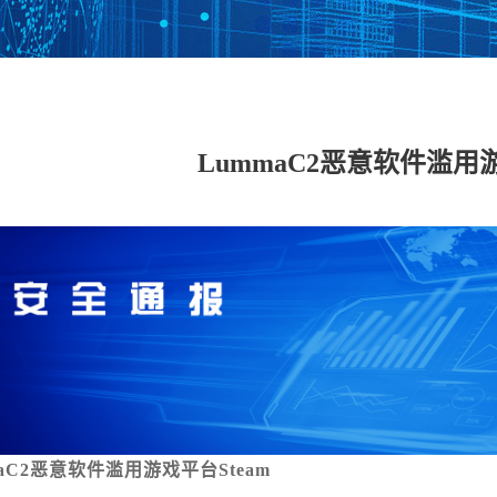
数据安全管理平台
数据库加密与访问
数据泄密防护系统
数据
控制系统
LummaC2恶意软件滥用游
工控网络监测审计
工控主机安全卫士
工控安全评估系统
工控
系统
系统
具
工业态势感知平台
USB安全保护装置
车载防火墙
能耗
备
云 IPS/IDS
云堡垒机
云日志审计
云数
IDS（信创版）
WEB应用防火墙系
安全运维管理系统
数据
统（信创版）
（信创版）
（信
集
主机监控与审计系
打印刻录安全监控
服务器审计系统
主机
统（信创版）
与审计系统（信创
（信创版）
（信
版）
maC2恶意软件滥用游戏平台Steam