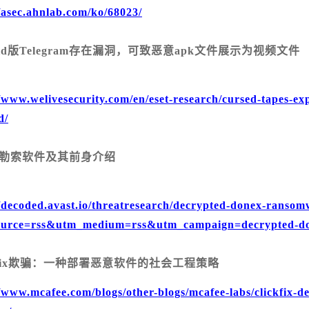
//asec.ahnlab.com/ko/68023/
oid版Telegram存在漏洞，可致恶意apk文件展示为视频文件
安
//www.welivesecurity.com/en/eset-research/cursed-tapes-exp
d/
ex勒索软件及其前身介绍
//decoded.avast.io/threatresearch/decrypted-donex-ransom
urce=rss&utm_medium=rss&utm_campaign=decrypted-don
ckFix欺骗：一种部署恶意软件的社会工程策略
//www.mcafee.com/blogs/other-blogs/mcafee-labs/clickfix-de