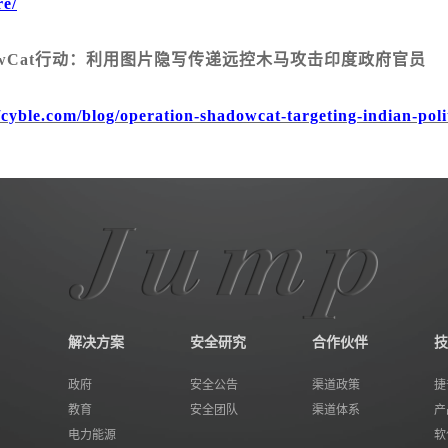
e/
dowCat行动：利用图片隐写传递远控木马攻击印度政府官员
/cyble.com/blog/operation-shadowcat-targeting-indian-polit
解决方案
安全研究
合作伙伴
技
政府
安全公告
渠道政策
捷
教育
安全团队
渠道体系
产
电力能源
软