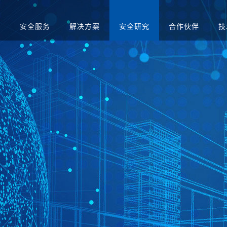
品
安全服务
解决方案
安全研究
合作伙伴
技
升级
应急演练服务
人才招聘
医疗
售后服务
渗透测试服务
智慧矿山
安全运营服务
运营商
红蓝对抗服务
金融
合规咨询服务
安全培训服务
社会招聘
集中管理系
日志审计平台
网络脆弱性智能评估
配置核查
校园招聘
系统
向/视频网闸
入侵防御系统
病毒威胁防护系统
抗拒绝服
预警系统
信息审计
用防火墙
网页防篡改
服务器群组防护系统
WEB漏
与审计系统
电子文档打印与刻录
存储介质消除系统
审计系统
安全综合靶