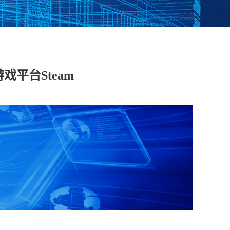
脱敏系统
数据库漏扫
医疗防统方系统
戏平台Steam
安全运维管理
工控日志收集与分
工业互联网边缘准
析系统
入网关
在线监测端设
据库审计
云杀毒
云漏扫
库审计系统
网络综合审计系统
网络脆弱性评估系
创版）
（信创版）
统（信创版）
文件监测系统
终端安全登录系统
存储介质消除系统
创版）
（信创版）
（信创版）