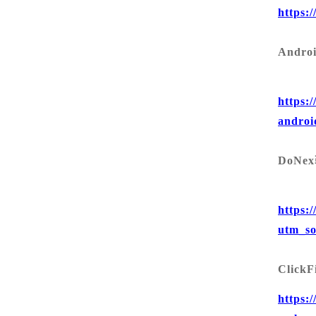
https:
SSL /IPSEC VPN
服务器密码机
签名验签服务器
物联网安全
Andr
物联网视频安全网
物联网视频防泄密
物联网视频综合
关
网关
全集中管理平台
https:
androi
DoN
https:
utm_so
Cli
https: