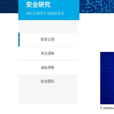
训系统
赛系统
场系统
安全研究
数据安全
SECURITY SERVICE
安全运维管理系统
数据库审计与风险
数据库防火墙
控制系统
工业互联网安全
安全公告
工控防火墙
工控网闸
工控入侵检测
工业安全教育试验
工控安全集中管理
工业等保检查工
安全通报
箱
系统
箱
云安全
威胁预警
云安全资源池
微隔离云安全系统
云 WAF
信创安全
安全团队
防火墙（信创版）
VPN系统（信创
IPS（信创版）
版）
网络安全准入系统
日志审计系统（信
信息安全一体化
（信创版）
创版）
中管理系统 （信
创版）
Lum
国密安全