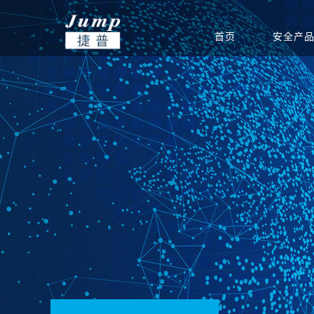
首页
安全产
基础安全
信创集成服务
安全公告
渠道政策
捷普安全学院
公司介绍
政府
网站安全监测
安全团队
渠道体系
新闻中心
教育
产品生命周期公告
重保安全保障
电力能源
联系我们
软件
运营安全
驻场运维服务
定期巡检服务
等级保护服务
安全通报
创新团队
公司新闻
集团总部
安全态势分析与协同
安全态势分析与管理
信息安全
威胁预警
创新实力
签约新闻
分支机构
指挥平台
平台
统
边界安全
防火墙
SD-WAN
双向/单
安全检测
入侵检测系统
高级威胁监测系统
病毒威胁
应用安全
上网行为审计系统
应用交付系统
WEB应
端点安全
终端威胁防御（防病
网络安全准入系统
主机监控
毒）系统
安全教育
网络空间安全教学培
网络空间安全对抗竞
网络空间