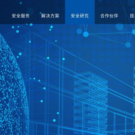
品
安全服务
解决方案
安全研究
合作伙伴
技
升级
应急演练服务
人才招聘
医疗
售后服务
渗透测试服务
智慧矿山
安全运营服务
运营商
红蓝对抗服务
金融
合规咨询服务
安全培训服务
社会招聘
集中管理系
日志审计平台
网络脆弱性智能评估
配置核查
校园招聘
系统
向/视频网闸
入侵防御系统
病毒威胁防护系统
抗拒绝服
预警系统
信息审计
用防火墙
网页防篡改
服务器群组防护系统
WEB漏
与审计系统
电子文档打印与刻录
存储介质消除系统
审计系统
安全综合靶