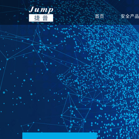
首页
安全产
基础安全
信创集成服务
安全公告
渠道政策
捷普安全学院
公司介绍
政府
网站安全监测
安全团队
渠道体系
新闻中心
教育
产品生命周期公告
重保安全保障
电力能源
联系我们
软件
运营安全
驻场运维服务
定期巡检服务
等级保护服务
安全通报
创新团队
公司新闻
集团总部
安全态势分析与协同
安全态势分析与管理
信息安全
威胁预警
创新实力
签约新闻
分支机构
指挥平台
平台
统
边界安全
防火墙
SD-WAN
双向/单
安全检测
入侵检测系统
高级威胁监测系统
病毒威胁
应用安全
上网行为审计系统
应用交付系统
WEB应
端点安全
终端威胁防御（防病
网络安全准入系统
主机监控
毒）系统
安全教育
网络空间安全教学培
网络空间安全对抗竞
网络空间