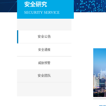
训系统
赛系统
场系统
安全研究
数据安全
SECURITY SERVICE
安全运维管理系统
数据库审计与风险
数据库防火墙
控制系统
工业互联网安全
安全公告
工控防火墙
工控网闸
工控入侵检测
工业安全教育试验
工控安全集中管理
工业等保检查工
安全通报
箱
系统
箱
云安全
威胁预警
云安全资源池
微隔离云安全系统
云 WAF
信创安全
安全团队
防火墙（信创版）
VPN系统（信创
IPS（信创版）
版）
网络安全准入系统
日志审计系统（信
信息安全一体化
（信创版）
创版）
中管理系统 （信
创版）
国密安全