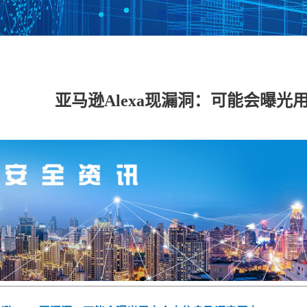
数据安全管理平台
数据库加密与访问
数据泄密防护系统
数据
控制系统
亚马逊Alexa现漏洞：可能会曝
工控网络监测审计
工控主机安全卫士
工控安全评估系统
工控
系统
系统
具
工业态势感知平台
USB安全保护装置
车载防火墙
能耗
备
云 IPS/IDS
云堡垒机
云日志审计
云数
IDS（信创版）
WEB应用防火墙系
安全运维管理系统
数据
统（信创版）
（信创版）
（信
集
主机监控与审计系
打印刻录安全监控
服务器审计系统
主机
统（信创版）
与审计系统（信创
（信创版）
（信
版）