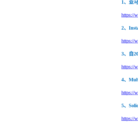
1、亚
SSL /IPSEC VPN
服务器密码机
签名验签服务器
https://
物联网安全
2、In
物联网视频安全网
物联网视频防泄密
物联网视频综合
关
网关
全集中管理平台
https://
3、自2
https://
4、M
https://
5、Sol
https://