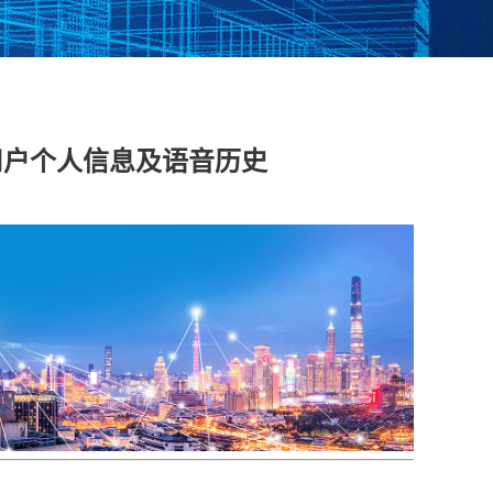
脱敏系统
数据库漏扫
医疗防统方系统
光用户个人信息及语音历史
安全运维管理
工控日志收集与分
工业互联网边缘准
析系统
入网关
在线监测端设
据库审计
云杀毒
云漏扫
库审计系统
网络综合审计系统
网络脆弱性评估系
创版）
（信创版）
统（信创版）
文件监测系统
终端安全登录系统
存储介质消除系统
创版）
（信创版）
（信创版）