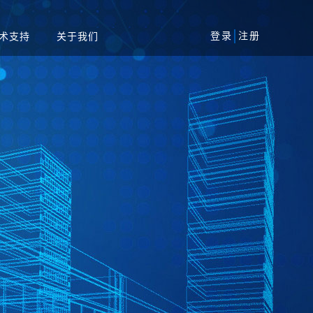
登录
注册
术支持
关于我们
风险评估服务
军工
安全加固服务
工业
代码审核服务
系统
等保一体机
资产攻击面管理平台
务系统
扫系统
蜜罐系统