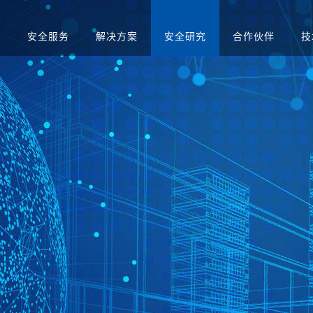
品
安全服务
解决方案
安全研究
合作伙伴
技
升级
应急演练服务
人才招聘
医疗
售后服务
渗透测试服务
智慧矿山
安全运营服务
运营商
红蓝对抗服务
金融
合规咨询服务
安全培训服务
社会招聘
集中管理系
日志审计平台
网络脆弱性智能评估
配置核查
校园招聘
系统
向/视频网闸
入侵防御系统
病毒威胁防护系统
抗拒绝服
预警系统
信息审计
用防火墙
网页防篡改
服务器群组防护系统
WEB漏
与审计系统
电子文档打印与刻录
存储介质消除系统
审计系统
安全综合靶