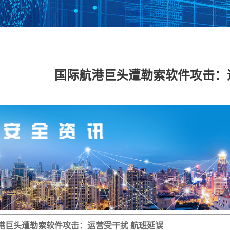
数据安全管理平台
数据库加密与访问
数据泄密防护系统
数据
控制系统
国际航港巨头遭勒索软件攻击：
工控网络监测审计
工控主机安全卫士
工控安全评估系统
工控
系统
系统
具
工业态势感知平台
USB安全保护装置
车载防火墙
能耗
备
云 IPS/IDS
云堡垒机
云日志审计
云数
IDS（信创版）
WEB应用防火墙系
安全运维管理系统
数据
统（信创版）
（信创版）
（信
集
主机监控与审计系
打印刻录安全监控
服务器审计系统
主机
统（信创版）
与审计系统（信创
（信创版）
（信
版）
港巨头遭勒索软件攻击：运营受干扰 航班延误