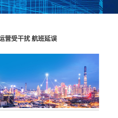
脱敏系统
数据库漏扫
医疗防统方系统
运营受干扰 航班延误
安全运维管理
工控日志收集与分
工业互联网边缘准
析系统
入网关
在线监测端设
据库审计
云杀毒
云漏扫
库审计系统
网络综合审计系统
网络脆弱性评估系
创版）
（信创版）
统（信创版）
文件监测系统
终端安全登录系统
存储介质消除系统
创版）
（信创版）
（信创版）