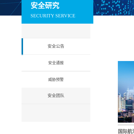
训系统
赛系统
场系统
安全研究
数据安全
SECURITY SERVICE
安全运维管理系统
数据库审计与风险
数据库防火墙
控制系统
工业互联网安全
安全公告
工控防火墙
工控网闸
工控入侵检测
工业安全教育试验
工控安全集中管理
工业等保检查工
安全通报
箱
系统
箱
云安全
威胁预警
云安全资源池
微隔离云安全系统
云 WAF
信创安全
安全团队
防火墙（信创版）
VPN系统（信创
IPS（信创版）
版）
网络安全准入系统
日志审计系统（信
信息安全一体化
（信创版）
创版）
中管理系统 （信
创版）
国际航
国密安全