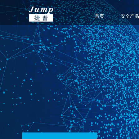
首页
安全产
基础安全
信创集成服务
安全公告
渠道政策
捷普安全学院
公司介绍
政府
网站安全监测
安全团队
渠道体系
新闻中心
教育
产品生命周期公告
重保安全保障
电力能源
联系我们
软件
运营安全
驻场运维服务
定期巡检服务
等级保护服务
安全通报
创新团队
公司新闻
集团总部
安全态势分析与协同
安全态势分析与管理
信息安全
威胁预警
创新实力
签约新闻
分支机构
指挥平台
平台
统
边界安全
防火墙
SD-WAN
双向/单
安全检测
入侵检测系统
高级威胁监测系统
病毒威胁
应用安全
上网行为审计系统
应用交付系统
WEB应
端点安全
终端威胁防御（防病
网络安全准入系统
主机监控
毒）系统
安全教育
网络空间安全教学培
网络空间安全对抗竞
网络空间