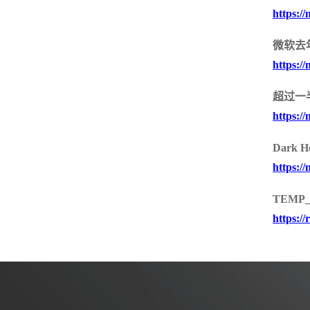
https://
SSL /IPSEC VPN
服务器密码机
签名验签服务器
物联网安全
微软去
https://
物联网视频安全网
物联网视频防泄密
物联网视频综合
关
网关
全集中管理平台
超过一
https://
Dark
https://
TEMP
https:/