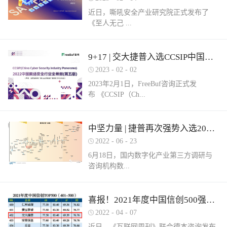
近日，嘶吼安全产业研究院正式发布了
《至人无己 ...
正复为奇：网络安全服务市场洞察报告》
9+17 | 交大捷普入选CCSIP中国网络安全行业全景册（第五版）多项细分领域！
（以下简称《报告》）。嘶吼安全产业研
2023
-
02
-
02
究院认为，我国网络安全服务具体可包含
2023年2月1日，FreeBuf咨询正式发
六部分，即安全运营、安全集成、安全实
布 《CCSIP（Ch...
战、安全培训、安全咨询和安全保险。其
中捷普成功入围“网络安全服务产业需求行
为全景图谱”安全集成领域，这充分体现了
ina Cyber Security Panorama）2022 中国网
中坚力量 | 捷普再次强势入选2022中国网络安全企业全国100强！
市场对捷普安全服务实力的高度认可。根
络安全行业全景册（第五版）》。捷普此
据嘶吼安全产业研究院自主调研的解决网
2022
-
06
-
23
次入选9大类，17项细分领域，分别是：
络安全集成需求数据显示：只有17%的参
6月18日，国内数字化产业第三方调研与
“主机防病毒”、“上网行为管理”、“抗
与调研的企业可以提供此类需求的服务。
咨询机构数...
DDOS”、“SD-WAN”、“云WAF”、“网页防
捷普安全集成服务不仅拥有多个省级信创
篡改”、“堡垒机”、“网络准入”、“防火
安全集成项目实践经验，同时还拥有众多
墙/NGFW”、“网络隔离/网闸”、“数据库安
行业信息安全集成案例，能够有效实现网
世咨询正式发布《2022年中国数字安全百
喜报！2021年度中国信创500强榜单发布，捷普强势入围！
全”、“NTA/NDR”、“SOC”、“SIEM”、“风
络安全需求。同时，捷普具备从业多年的
强报告》（以下简称百强报告）。百强报
险及脆弱性管理”、“工业防火墙”和“工业
2022
-
04
-
07
信息安全专业人才，具备专业的安全技术
告调研了国内700余家经营网络安全业务
网络隔离系统/网闸”。捷普作为国内领先
服务团队，拥有CISSP、CCIE等资质，对
近日，《互联网周刊》联合德本咨询发布